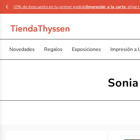
 10% de descuento en tu primer pedido
Impresión a la carta
:
elige tu obra
Novedades
Regalos
Exposiciones
Impresión a l
Sonia