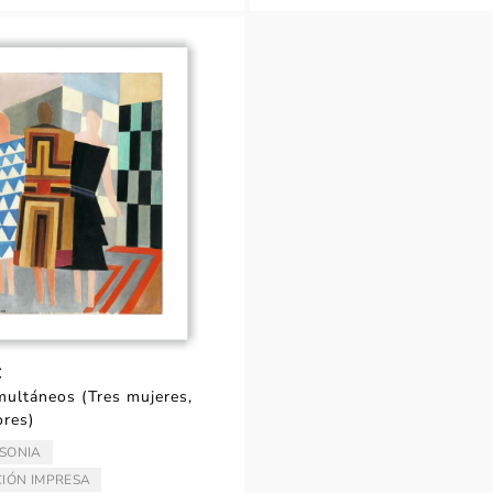
€
multáneos (Tres mujeres,
ores)
 SONIA
TOR:
IÓN IMPRESA