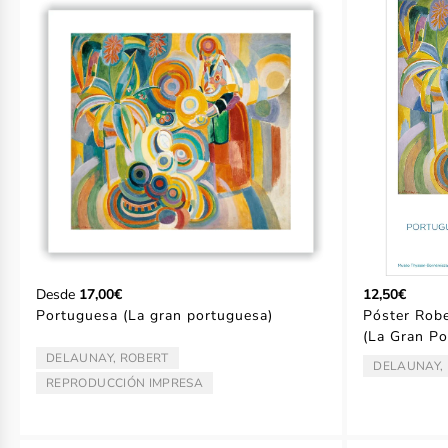
Desde
17,00€
12,50€
Portuguesa (La gran portuguesa)
Póster Robe
(La Gran Po
DELAUNAY, ROBERT
ARTISTA/AUTOR:
DELAUNAY,
ARTISTA/AU
REPRODUCCIÓN IMPRESA
TIPO: