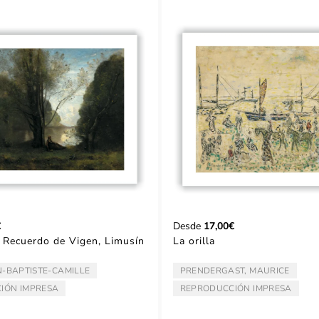
€
Desde
17,00€
 Recuerdo de Vigen, Limusín
La orilla
N-BAPTISTE-CAMILLE
PRENDERGAST, MAURICE
TOR:
ARTISTA/AUTOR:
IÓN IMPRESA
REPRODUCCIÓN IMPRESA
TIPO: