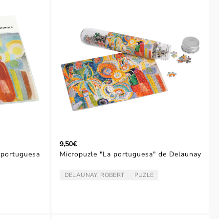
9,50€
 portuguesa
Micropuzle "La portuguesa" de Delaunay
DELAUNAY, ROBERT
PUZLE
ARTISTA/AUTOR:
TIPO: