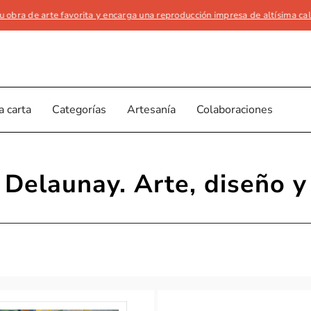
 de arte favorita y encarga una reproducción impresa de altísima calidad e
a carta
Categorías
Artesanía
Colaboraciones
 Delaunay. Arte, diseño 