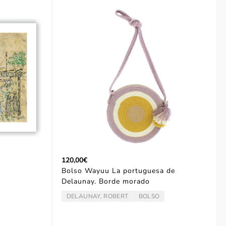
120,00€
Bolso Wayuu La portuguesa de
Delaunay. Borde morado
DELAUNAY, ROBERT
BOLSO
ARTISTA/AUTOR:
TIPO: