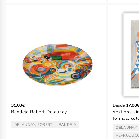
35,00€
Desde
17,00
Bandeja Robert Delaunay
Vestidos si
formas, col
DELAUNAY, ROBERT
BANDEJA
ARTISTA/AUTOR:
TIPO:
DELAUNAY,
ARTISTA/AU
REPRODUCC
TIPO: