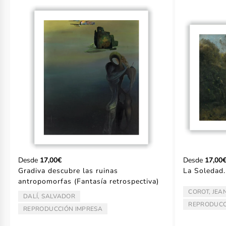
Desde
17,00€
Desde
17,00
Gradiva descubre las ruinas
La Soledad.
antropomorfas (Fantasía retrospectiva)
COROT, JEA
ARTISTA/AU
DALÍ, SALVADOR
ARTISTA/AUTOR:
REPRODUCC
TIPO:
REPRODUCCIÓN IMPRESA
TIPO: